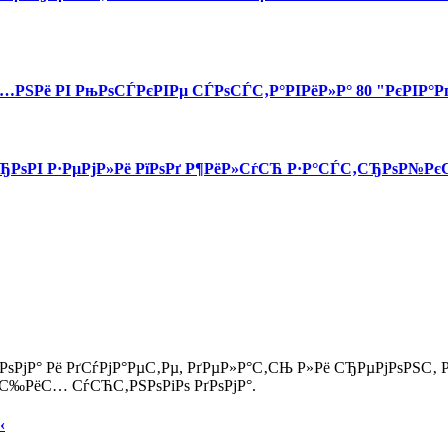
ЅРё РІ РњРѕСЃРєРІРµ СЃРѕСЃС‚Р°РІРёР»Р° 80 "РєРІР°Р
ЂРѕРІ Р·РµРјР»Рё РїРѕРґ Р¶РёР»СѓСЋ Р·Р°СЃС‚СЂРѕР№Рє
јР° Рё РґСѓРјР°РµС‚Рµ, РґРµР»Р°С‚СЊ Р»Рё СЂРµРјРѕРЅС‚ Р
ЋС‰РёС… СѓСЋС‚РЅРѕРіРѕ РґРѕРјР°.
‹