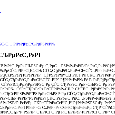
‹
РЅС‹С… РїРѕРјРµС‰РµРЅРёР№
СЉРµРєС‚РѕРІ
ЂРѕРёС‚РµР»СЊРЅС‹Рµ С‚РµС…РЅРѕР»РѕРіРёРё РѕС‚Р»РёС‡Р
ѓС‰РµСЃС‚РІР»СЏС‚СЊ СЃС‚СЂРѕРёС‚РµР»СЊСЃС‚РІРѕ РѕР±С
РµС€РЅРёРј РІРёРґРѕРј, СЃРЅРёР¶Р°СЏ РїСЂРё СЌС‚РѕРј РёР
СЃС‚СЂРѕРёС‚РµР»СЊСЃС‚РІР° Р¶РёР»РѕР№ Рё РєРѕРјРјРµС
µ СЃРѕРІСЂРµРјРµРЅРЅС‹Рµ СЃС‚СЂРѕРёС‚РµР»СЊРЅС‹Рµ РєРѕ
РєРѕР№, С€РёСЂРѕРєРѕ РёСЃРїРѕР»СЊР·СѓСЋС‚ РјРѕРЅРѕР»Рё
 РєСЂСѓРїРЅРѕРїР°РЅРµР»СЊРЅРѕРµ СЃС‚СЂРѕРёС‚РµР»СЊСЃС‚
РїРѕР»СЊР·РѕРІР°РЅРёРµРј СЌС‚РѕР№ С‚РµС…РЅРѕР»РѕРіРёРё
‡РЅРѕ РЅРёР·РєРёРµ СЌРєСЃРїР»СѓР°С‚Р°С†РёРѕРЅРЅС‹Рµ РєР°
ЉРµРєС‚РѕРІ РїРѕР»СѓС‡РёР»Рѕ С€РёСЂРѕРєРѕРµ СЂР°СЃРїС
єРѕРѕР±СЂР°Р·РЅРѕРј СЂРѕСЃС‚Рµ РїСЂРѕРёР·РІРѕРґСЃС‚РІР° С