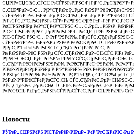
СЏРІР»СЏСЋС‚СЃСЏ РѕСЃРЅРѕРІРЅС‹Рј РјР°С‚РµСЂРёР°Р»РѕР
С‚СЏР¶РµР»С‹С… РјР°СЂРѕРє Р±РµС‚РѕРЅР° Рё РїСЂРѕС‡РЅ
СѓРЅРёРєР°Р»СЊРЅС‹Рµ РІС‹СЃРѕС‚РЅС‹Рµ Р·РґР°РЅРёСЏ СЃ 
РґРѕСЃС‚Р°С‚РѕС‡РЅРѕ СЃР»РѕР¶РЅС‹РјРё РєР»РёРјР°С‚РёС
РѕСЃРЅРѕРІРµ РєР°СЂРєР°СЃРЅС‹С… С‚РµС…РЅРѕР»РѕРіРёР
РІС‹СЃРѕРєРёРјРё С‚РµРїР»РѕРёР·РѕР»СЏС†РёРѕРЅРЅС‹РјРё
РІС‹СЃРѕС‚РЅС‹С… Р·РґР°РЅРёР№, РїРѕСЃС‚СЂРѕРµРЅРЅС‹
СѓРЅРёРєР°Р»СЊРЅРѕРµ РЅРёР·РєРѕСЌРјРёСЃСЃРёРѕРЅРЅРѕРµ
РјРµС‚Р°Р»Р»РѕРєРѕРЅСЃС‚СЂСѓРєС†РёРё Рё С‚.Рґ.
РњРѕРЅРѕР»РёС‚РЅРѕРµ СЃС‚СЂРѕРёС‚РµР»СЊСЃС‚РІРѕ РѕР±С
Р¶РёР»СЊСЏ. РўР°РєРѕР№ РІРёРґ СЃС‚СЂРѕРёС‚РµР»СЊСЃС
С‚СЂР°РґРёС†РёРѕРЅРЅРѕР№ РєРёСЂРїРёС‡РЅРѕР№ РєР»Р°РґР
РІРѕР·РІРµРґРµРЅРёРµ Р·РґР°РЅРёР№ РїРѕ РёРЅРґРёРІРёРґС
РІРЅРµС€РЅРёР№ РѕР±Р»РёРє. РўР°РєР¶Рµ, СЃСѓС‰РµСЃС‚Р
РЅРµР·Р°РІРёСЃРёРјРѕСЃС‚СЊ СЃС‚СЂРѕРёС‚РµР»СЊРЅС‹С…
РЎС‚СЂРѕРёС‚РµР»СЊСЃС‚РІРѕ РѕР±СЉРµРєС‚РѕРІ РїРѕ РјРѕ
Р»РёС€СЊ Р±РµС‚РѕРЅРѕСЃРјРµСЃРёС‚РµР»СЊРЅРѕРіРѕ СѓР·
Новости
РЎРѕР±СЏРЅРёРЅ РїСЂРѕРёР·РІРµР» РєР°РґСЂРѕРІС‹Рµ