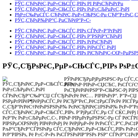
РЎС‚СЂРѕРёС‚РµР»СЊСЃС‚РІРѕ РІ РіРѕСЂРѕРґРµ
РЎС‚СЂРѕРёС‚РµР»СЊСЃС‚РІРѕ РѕР±СЉРµРєС‚РѕРІ
РћР±С‰РµСЃС‚СЂРѕРёС‚РµР»СЊРЅС‹Рµ СЂР°Р±РѕС‚С
РЎС‚СЂРѕР№РјР°С‚РµСЂРёР°Р»С‹
РЎС‚СЂРѕРёС‚РµР»СЊСЃС‚РІРѕ СЃРєР»Р°РґРѕРІ
РЎС‚СЂРѕРёС‚РµР»СЊСЃС‚РІРѕ Р°РЅРіР°СЂРѕРІ
РЎС‚СЂРѕРёС‚РµР»СЊСЃС‚РІРѕ РґРѕСЂРѕРі
РЎС‚СЂРѕРёС‚РµР»СЊСЃС‚РІРѕ РјРѕСЃС‚РѕРІ
РЎС‚СЂРѕРёС‚РµР»СЊСЃС‚РІРѕ РїСЂРѕРјС‹С€Р»РµРЅ
РЎС‚СЂРѕРёС‚РµР»СЊСЃС‚РІРѕ РѕР±
РЎРѕРІСЂРµРјРµРЅРЅС‹Рµ СЃС‚С
Рё РїРѕР·РІРѕР»СЏСЋС‚ РѕСЃС
РѕСЂРёРіРёРЅР°Р»СЊРЅС‹Рј РІРЅ
СЃРѕРєСЂР°С‰Р°СЏ СЃСЂРѕРєРё РёС… РІРІРѕРґР°. Р”Р»СЏ 
РЅРµРґРІРёР¶РёРјРѕСЃС‚Рё РїСЂР°РєС‚РёС‡РµСЃРєРё РІСЃР
С‚СЂР°РґРёС†РёРѕРЅРЅРѕР№ РєРёСЂРїРёС‡РЅРѕР№ РєР»Р°Рґ
СЃС‚СЂРѕРёС‚РµР»СЊСЃС‚РІРѕ. Р’РјРµСЃС‚Рµ СЃ СЌС‚РёРј
РєР°Рє РѕР±СЉРµРєС‚С‹, РІРѕР·РІРµРґРµРЅРЅС‹Рµ СЃ РёСЃ
РІРЅРµС€РЅРёРј РІРёРґРѕРј Рё РёРјРµР»Рё РґРѕСЃС‚Р°С‚РѕС
РљР°СЂРєР°СЃРЅРѕРµ СЃС‚СЂРѕРёС‚РµР»СЊСЃС‚РІРѕ РѕР±С
РґР°РІРЅРѕ, Рё Р±С‹Р»Рѕ РѕСЃРЅРѕРІР°РЅРѕ РЅР° СЃРєР°С‡Р