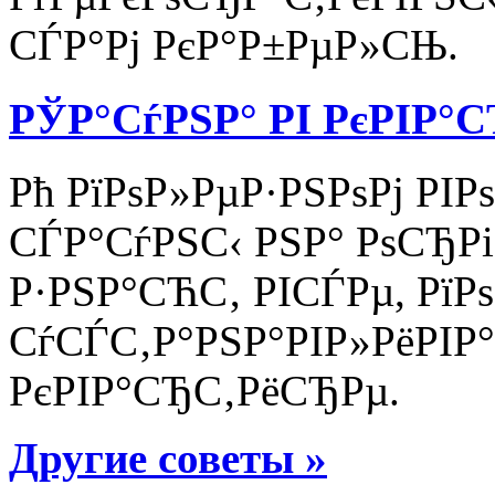
СЃР°Рј РєР°Р±РµР»СЊ.
РЎР°СѓРЅР° РІ РєРІР°
Рћ РїРѕР»РµР·РЅРѕРј РІ
СЃР°СѓРЅС‹ РЅР° РѕСЂРі
Р·РЅР°СЋС‚ РІСЃРµ, РїР
СѓСЃС‚Р°РЅР°РІР»РёРІР°
РєРІР°СЂС‚РёСЂРµ.
Другие советы »