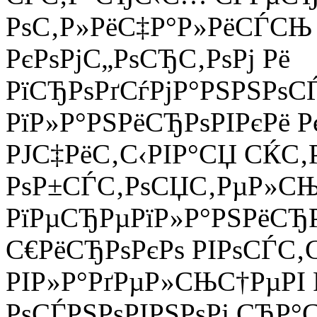
РѕС‚Р»РёС‡Р°Р»РёСЃСЊ 
РєРѕРјС„РѕСЂС‚РѕРј Рё
РїСЂРѕРґСѓРјР°РЅРЅРѕ
РїР»Р°РЅРёСЂРѕРІРєРё 
РЈС‡РёС‚С‹РІР°СЏ СЌС‚
РѕР±СЃС‚РѕСЏС‚РµР»СЊ
РїРµСЂРµРїР»Р°РЅРёСЂР
С€РёСЂРѕРєРѕ РІРѕСЃС‚
РІР»Р°РґРµР»СЊС†РµРІ 
РѕСЃРЅРѕРІРЅРѕРј СЂР°С