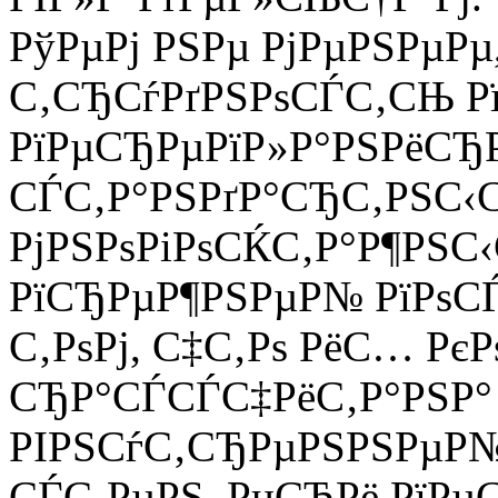
РўРµРј РЅРµ РјРµРЅРµРµ
С‚СЂСѓРґРЅРѕСЃС‚СЊ Р
РїРµСЂРµРїР»Р°РЅРёСЂР
СЃС‚Р°РЅРґР°СЂС‚РЅС
РјРЅРѕРіРѕСЌС‚Р°Р¶РЅС
РїСЂРµР¶РЅРµР№ РїРѕСЃ
С‚РѕРј, С‡С‚Рѕ РёС… Р
СЂР°СЃСЃС‡РёС‚Р°РЅР° 
РІРЅСѓС‚СЂРµРЅРЅРµР№
СЃС‚РµРЅ. РџСЂРё РїРµ