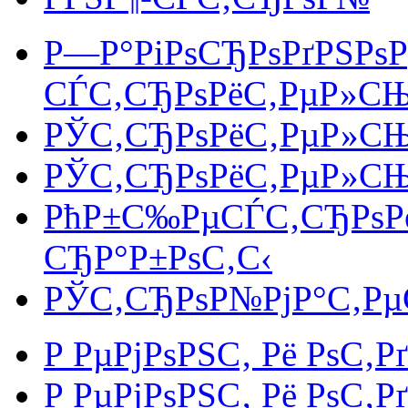
Р—Р°РіРѕСЂРѕРґРЅРѕ
СЃС‚СЂРѕРёС‚РµР»СЊ
РЎС‚СЂРѕРёС‚РµР»СЊС
РЎС‚СЂРѕРёС‚РµР»СЊ
РћР±С‰РµСЃС‚СЂРѕР
СЂР°Р±РѕС‚С‹
РЎС‚СЂРѕР№РјР°С‚Рµ
Р РµРјРѕРЅС‚ Рё РѕС‚Р
Р РµРјРѕРЅС‚ Рё РѕС‚