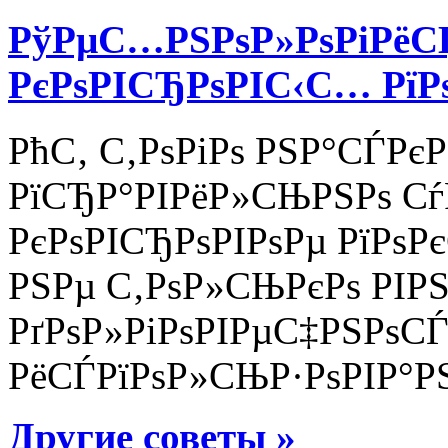
РўРµС…РЅРѕР»РѕРіРёСЏ
РєРѕРІСЂРѕРІС‹С… Рї
РћС‚ С‚РѕРіРѕ РЅР°СЃРє
РїСЂР°РІРёР»СЊРЅРѕ Сѓ
РєРѕРІСЂРѕРІРѕРµ РїРѕР
РЅРµ С‚РѕР»СЊРєРѕ РІРЅ
РґРѕР»РіРѕРІРµС‡РЅРѕС
РёСЃРїРѕР»СЊР·РѕРІР°Р
Другие советы »