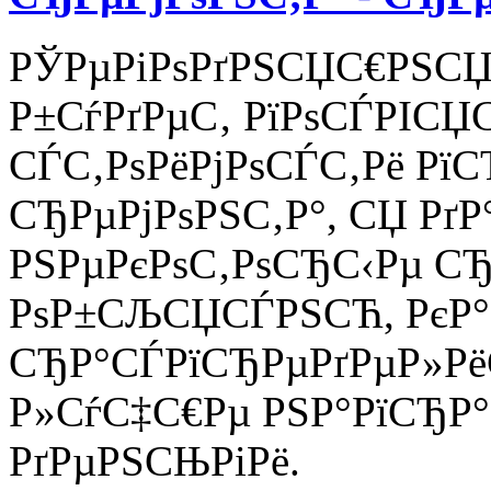
РЎРµРіРѕРґРЅСЏС€РЅСЏ
Р±СѓРґРµС‚ РїРѕСЃРІСЏ
СЃС‚РѕРёРјРѕСЃС‚Рё Рї
СЂРµРјРѕРЅС‚Р°, СЏ РґР°
РЅРµРєРѕС‚РѕСЂС‹Рµ СЂ
РѕР±СЉСЏСЃРЅСЋ, РєР°
СЂР°СЃРїСЂРµРґРµР»РёС
Р»СѓС‡С€Рµ РЅР°РїСЂР°
РґРµРЅСЊРіРё.