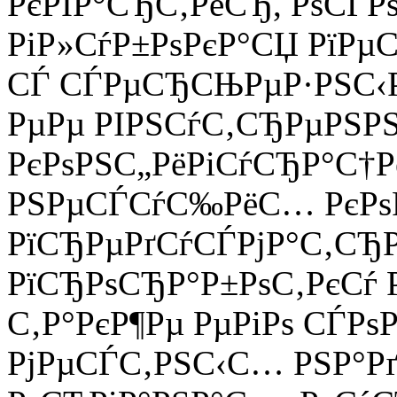
РєРІР°СЂС‚РёСЂ, РѕСЃР
РіР»СѓР±РѕРєР°СЏ РїРµ
СЃ СЃРµСЂСЊРµР·РЅС‹Рј
РµРµ РІРЅСѓС‚СЂРµРЅР
РєРѕРЅС„РёРіСѓСЂР°С†Рё
РЅРµСЃСѓС‰РёС… РєРѕ
РїСЂРµРґСѓСЃРјР°С‚СЂР
РїСЂРѕСЂР°Р±РѕС‚РєСѓ Р
С‚Р°РєР¶Рµ РµРіРѕ СЃРѕ
РјРµСЃС‚РЅС‹С… РЅР°Р