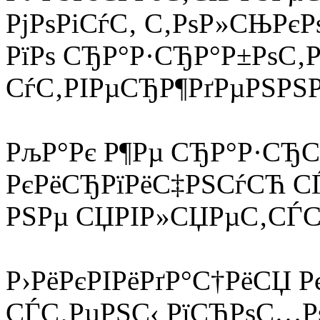
РјРѕРіСѓС‚ С‚РѕР»СЊРєР
РїРѕ СЂР°Р·СЂР°Р±РѕС‚Р
СѓС‚РІРµСЂР¶РґРµРЅРЅРѕ
РљР°Рє Р¶Рµ СЂР°Р·СЂ
РєРёСЂРїРёС‡РЅСѓСЋ СЃ
РЅРµ СЏРІР»СЏРµС‚СЃ
Р›РёРєРІРёРґР°С†РёСЏ 
СЃС‚РµРЅС‹ РїСЂРѕС…РѕР