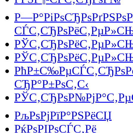
Р—Р°РіРѕСЂРѕРґРЅРѕ
СЃС‚СЂРѕРёС‚РµР»СЊ
РЎС‚СЂРѕРёС‚РµР»СЊС
РЎС‚СЂРѕРёС‚РµР»СЊ
РћР±С‰РµСЃС‚СЂРѕР
СЂР°Р±РѕС‚С‹
РЎС‚СЂРѕР№РјР°С‚Рµ
РљРѕРјРїР°РЅРёСЏ
РќРѕРІРѕСЃС‚Рё