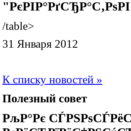
"РєРІР°РґСЂР°С‚РѕРІ
/table>
31 Января 2012
К списку новостей »
Полезный совет
РљР°Рє СЃРЅРѕСЃРё