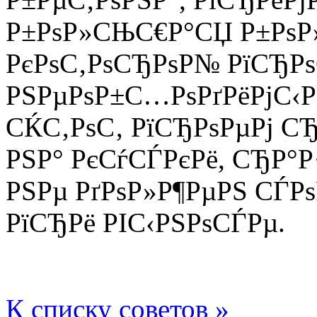
Р±РѕР»СЊС€Р°СЏ Р±РѕР»
РєРѕС‚РѕСЂРѕР№ РїСЂР
РЅРµРѕР±С…РѕРґРёРјС‹Р№
СЌС‚РѕС‚ РїСЂРѕРµРј С
РЅР° РєСѓСЃРєРё, СЂР°
РЅРµ РґРѕР»Р¶РµРЅ СЃР
РїСЂРё РІС‹РЅРѕСЃРµ.
К списку советов »