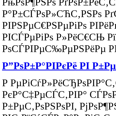
РњРѕР¶РЅРѕ РґРѕР±РёС
Р°Р±СЃРѕР»СЋС‚РЅРѕ Рґ
РІРЅРµС€РЅРµРіРѕ РІРёР
РІСЃРµРіРѕ Р»РёС€СЊ Р
РѕСЃРІРµС‰РµРЅРёРµ Р
Р”РѕР±Р°РІРєРё РІ Р±Р
Р РµРіСѓР»РёСЂРѕРІР°С
РєР°С‡РµСЃС‚РІР° СЃР
Р±РµС‚РѕРЅРѕРІ, РјРѕР¶