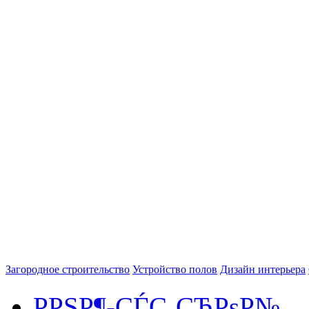
Загородное строительство
Устройство полов
Дизайн интерьера
РРЅР¶-СЃС‚СЂРѕР№