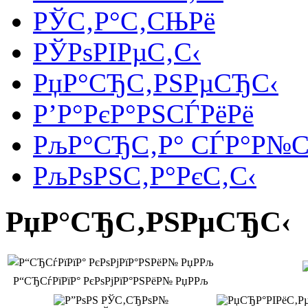
РЎС‚Р°С‚СЊРё
РЎРѕРІРµС‚С‹
РџР°СЂС‚РЅРµСЂС‹
Р’Р°РєР°РЅСЃРёРё
РљР°СЂС‚Р° СЃР°Р№С
РљРѕРЅС‚Р°РєС‚С‹
РџР°СЂС‚РЅРµСЂС‹
Р“СЂСѓРїРїР° РєРѕРјРїР°РЅРёР№ РџРРљ