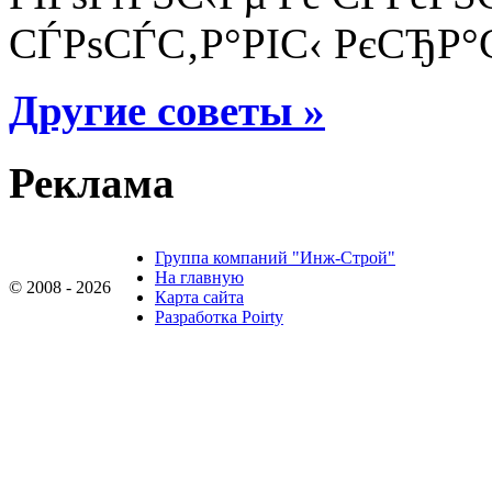
СЃРѕСЃС‚Р°РІС‹ РєСЂР°
Другие советы »
Реклама
Группа компаний "Инж-Строй"
На главную
© 2008 - 2026
Карта сайта
Разработка Poirty