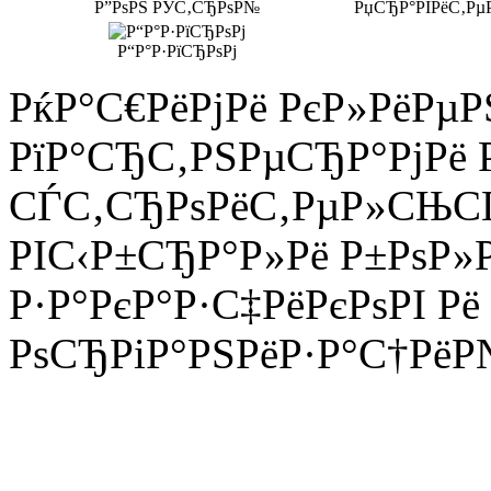
Р”РѕРЅ РЎС‚СЂРѕР№
РџСЂР°РІРёС‚Рµ
Р“Р°Р·РїСЂРѕРј
РќР°С€РёРјРё РєР»РёРµР
РїР°СЂС‚РЅРµСЂР°РјРё Р
СЃС‚СЂРѕРёС‚РµР»СЊСЃ
РІС‹Р±СЂР°Р»Рё Р±РѕР»
Р·Р°РєР°Р·С‡РёРєРѕРІ 
РѕСЂРіР°РЅРёР·Р°С†РёР