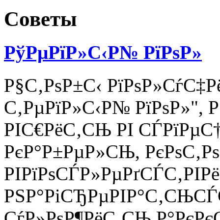
Советы
РўРµРїР»С‹Р№ РїРѕР»
Р§С‚РѕР±С‹ РїРѕР»СѓС‡Р
С‚РµРїР»С‹Р№ РїРѕР»", 
РІС€РёС‚СЊ РІ СЃРїРµС
РєР°Р±РµР»СЊ, РєРѕС‚Р
РІРїРѕСЃР»РµРґСЃС‚РІРё
РЅР°РіСЂРµРІР°С‚СЊСЃ
СѓР»РѕР¶РёС‚СЊ Р°РєРє