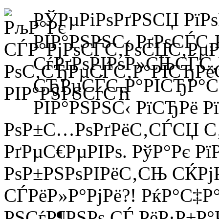
РЎРµРіРѕРґРЅСЏ РїРѕ
РІР°РЅРЅС‹ РґРѕСЃС‚
СѓРґРѕРІРѕР»СЊСЃС‚Р
СЂРµСЃС‚Р°РІСЂР°С
РІР°РЅРЅС‹ РїСЂРё Р
РѕР±С…РѕРґРёС‚СЃСЏ С
РґРµС€РµРІРѕ. РўР°Рє Рї
РѕР±РЅРѕРІРёС‚СЊ СЌРј
СЃРёР»Р°РјРё?! РќР°С‡
РЅСѓР¶РЅРѕ СЃ РёР·Р±Р°