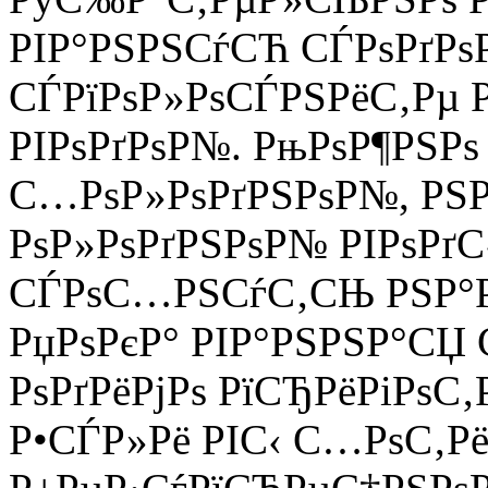
РІР°РЅРЅСѓСЋ СЃРѕРґРѕР
СЃРїРѕР»РѕСЃРЅРёС‚Рµ
РІРѕРґРѕР№. РњРѕР¶РЅР
С…РѕР»РѕРґРЅРѕР№, РЅР
РѕР»РѕРґРЅРѕР№ РІРѕРґС
СЃРѕС…РЅСѓС‚СЊ РЅР°Рј
РџРѕРєР° РІР°РЅРЅР°СЏ
РѕРґРёРјРѕ РїСЂРёРіРѕС
Р•СЃР»Рё РІС‹ С…РѕС‚Р