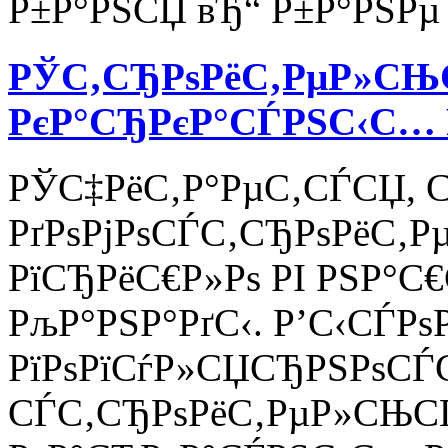
Р±Р°РЅСЏ вЂ“ Р±Р°РЅРµ
РЎС‚СЂРѕРёС‚РµР»СЊ
РєР°СЂРєР°СЃРЅС‹С… Р
РЎС‡РёС‚Р°РµС‚СЃСЏ, С
РґРѕРјРѕСЃС‚СЂРѕРёС‚Р
РїСЂРёС€Р»Рѕ РІ РЅР°С€
РљР°РЅР°РґС‹. Р’С‹СЃР
РїРѕРїСѓР»СЏСЂРЅРѕСЃ
СЃС‚СЂРѕРёС‚РµР»СЊСЃ