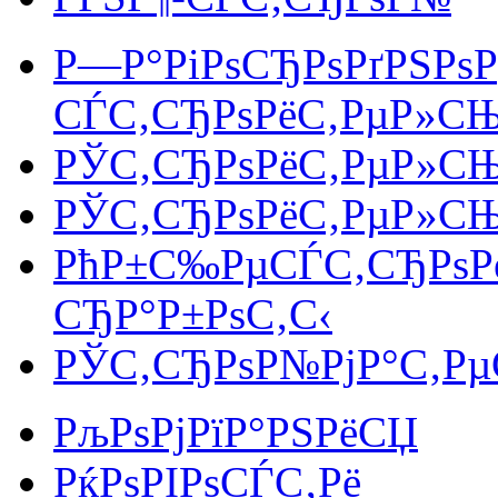
Р—Р°РіРѕСЂРѕРґРЅРѕ
СЃС‚СЂРѕРёС‚РµР»СЊ
РЎС‚СЂРѕРёС‚РµР»СЊС
РЎС‚СЂРѕРёС‚РµР»СЊ
РћР±С‰РµСЃС‚СЂРѕР
СЂР°Р±РѕС‚С‹
РЎС‚СЂРѕР№РјР°С‚Рµ
РљРѕРјРїР°РЅРёСЏ
РќРѕРІРѕСЃС‚Рё