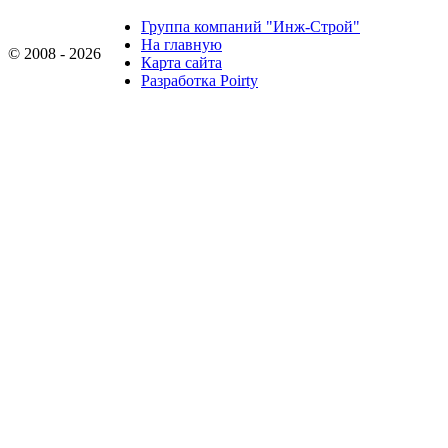
Группа компаний "Инж-Строй"
На главную
© 2008 - 2026
Карта сайта
Разработка Poirty