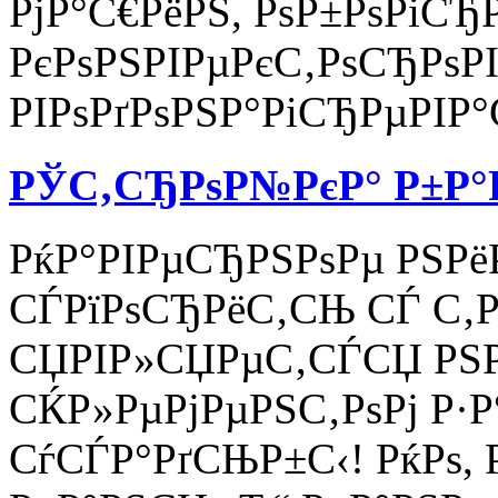
РјР°С€РёРЅ, РѕР±РѕРіС
РєРѕРЅРІРµРєС‚РѕСЂРѕРІ
РІРѕРґРѕРЅР°РіСЂРµРІР
РЎС‚СЂРѕР№РєР° Р±Р
РќР°РІРµСЂРЅРѕРµ РЅРёР
СЃРїРѕСЂРёС‚СЊ СЃ С‚Р
СЏРІР»СЏРµС‚СЃСЏ РЅР
СЌР»РµРјРµРЅС‚РѕРј Р·
СѓСЃР°РґСЊР±С‹! РќРѕ, 