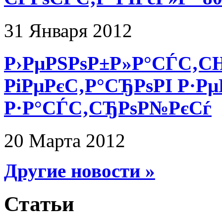
31 Января 2012
Р›РµРЅРѕР±Р»Р°СЃС‚СЊ
РіРµРєС‚Р°СЂРѕРІ Р·Рµ
Р·Р°СЃС‚СЂРѕР№РєСѓ
20 Марта 2012
Другие новости »
Статьи