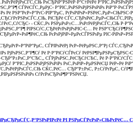
РѕРґРёРјРѕСЃС‚СЊ РѕСЂРіР°РЅРёР·Р°С†РёРё Р°РІС‚РѕРЅРѕРјРЅ
С‚Р°Р¶ СЃРёСЃС‚РµРјС‹ Р°РІС‚РѕРЅРѕРјРЅРѕРіРѕ РіР°Р·РѕСЃР
РЅРѕ Рё РЅР°РєР»Р°РґС‹РІР°РµС‚ РґРѕРїРѕР»РЅРёС‚РµР»СЊРЅ
° С‚СЂСѓРґРЅРѕСЃС‚СЊ, РїСЂРё СЃС‚СЂРѕРёС‚РµР»СЊСЃС‚РІР
єС‚СѓСЂС‹ - СЌС‚Рѕ РЅРµРѕР±С…РѕРґРёРјРѕСЃС‚СЊ Р·Р°Рє
РјРѕРЅС‚Р°Р¶ РІРЅСѓС‚СЂРёРґРѕРјРѕРІС‹С… Рё РЅР°СЂСѓР¶РЅ
РїСЂРµРґР»РѕР¶РёС‚СЊ РєРѕРјРїР»РµРєСЃРЅРѕРµ РІС‹РїРѕР»Р
СЂРµРґР»Р°РіР°РµС‚ СЃРІРѕРёРј РєР»РёРµРЅС‚Р°Рј СЃС‚СЂРѕ
 РїРѕ РјРѕРЅС‚Р°Р¶Сѓ Рё Р·Р°РїСѓСЃРєСѓ РёРЅР¶РµРЅРµСЂРЅ
Р·СЂР°Р±РѕС‚Р°СЋС‚, СЃРјРѕРЅС‚РёСЂСѓСЋС‚ Рё Р·Р°РїСѓСЃ
јСѓ Р°РІС‚РѕРЅРѕРјРЅРѕРіРѕ РѕС‚РѕРїР»РµРЅРёСЏ РёР»Рё Рі
 СЃС‚РѕРёРјРѕСЃС‚СЊ СЌС‚РёС… СЂР°Р±РѕС‚ Р±СѓРґРµС‚ СѓР¶
‚РІРµРЅРЅРѕРіРѕ СѓРґРѕСЂРѕР¶Р°РЅРёСЏ.
 РїРµСЂРµСЃС‚Р°РЅРѕРІРєРё РІ РЅРµСЃРєРѕР»СЊРєРёС… 