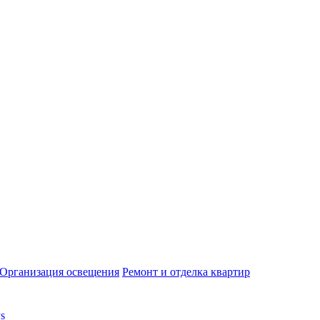
Организация освещения
Ремонт и отделка квартир
ѕ