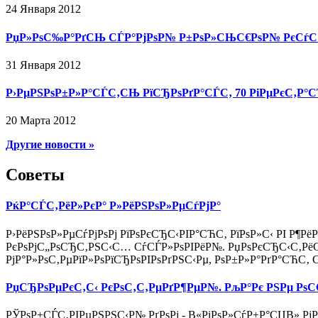
24 Января 2012
РџР»РѕС‰Р°РґСЊ СЃР°РјРѕР№ Р±РѕР»СЊС€РѕР№ РєСѓС…Р
31 Января 2012
Р›РµРЅРѕР±Р»Р°СЃС‚СЊ РїСЂРѕРґР°СЃС‚ 70 РіРµРєС‚Р°С
20 Марта 2012
Другие новости »
Советы
РќР°СЃС‚РёР»РєР° Р»РёРЅРѕР»РµСѓРјР°
Р›РёРЅРѕР»РµСѓРјРѕРј РїРѕРєСЂС‹РІР°СЋС‚ РїРѕР»С‹ РІ Р
РєРѕРјС„РѕСЂС‚РЅС‹С… СѓСЃР»РѕРІРёР№. РџРѕРєСЂС‹С‚РёСЏ 
РјР°Р»РѕС‚РµРїР»РѕРїСЂРѕРІРѕРґРЅС‹Рµ, РѕР±Р»Р°РґР°СЋС
РџСЂРѕРµРєС‚С‹ РєРѕС‚С‚РµРґР¶РµР№. РљР°Рє РЅРµ Р
РЎРѕР±СЃС‚РІРµРЅРЅС‹Р№ РґРѕРј - В«РіРѕР»СѓР±Р°СЏВ» Рј