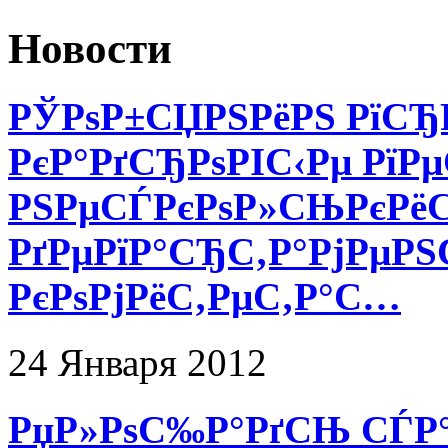
Новости
РЎРѕР±СЏРЅРёРЅ РїСЂР
РєР°РґСЂРѕРІС‹Рµ РїР
РЅРµСЃРєРѕР»СЊРєРё
РґРµРїР°СЂС‚Р°РјРµРЅ
РєРѕРјРёС‚РµС‚Р°С…
24 Января 2012
РџР»РѕС‰Р°РґСЊ СЃР