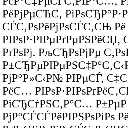
РєР°С‡РµСЃС‚РІР°С…, Рґ
РёРјРµСЋС‚ РіРѕСЂР°Р·
СЃС‚РѕРёРјРѕСЃС‚СЊ Рё
РІРѕР·РІРµРґРµРЅРёСЏ, 
РґРѕРј. РљСЂРѕРјРµ С‚РѕР
Р±СЂРµРІРµРЅС‡Р°С‚С‹Р
РјР°Р»С‹Р№ РІРµСЃ, С‡С
РёС… РІРѕР·РІРѕРґРёС‚
РіСЂСѓРЅС‚Р°С… Р±РµР
РјР°СЃСЃРёРІРЅРѕРіРѕ Р