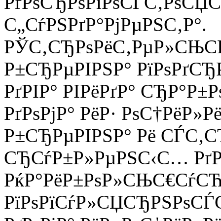
РґРѕСЂРѕРіРѕСЃС‚РѕСЏ
С„СѓРЅРґР°РјРµРЅС‚Р°.
РЎС‚СЂРѕРёС‚РµР»СЊСЃС‚
Р±СЂРµРІРЅР° РїРѕРґСЂ
РґРІР° РІРёРґР° СЂР°Р±Р
РґРѕРјР° РёР· РѕС†РёР»
Р±СЂРµРІРЅР° Рё СЃС‚
СЂСѓР±Р»РµРЅС‹С… РґРѕ
РќР°РёР±РѕР»СЊС€СѓС
РїРѕРїСѓР»СЏСЂРЅРѕСЃС