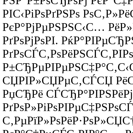
РЅР°Р±РѕСЂРѕРј РєР°С‡Р
РІС‹РіРѕРґРЅРѕ РѕС‚Р»Р
РєР°РјРµРЅРЅС‹С… РёР
РґРѕРјРѕРІ. РќР°РІРµСЂР
РґРѕСЃС‚РѕРёРЅСЃС‚РІРѕ
Р±СЂРµРІРµРЅС‡Р°С‚С‹С
СЏРІР»СЏРµС‚СЃСЏ РёС
РџСЂРё СЃСЂР°РІРЅРёР
РґРѕР»РіРѕРІРµС‡РЅРѕСЃ
С‚РµРїР»РѕРёР·РѕР»СЏ