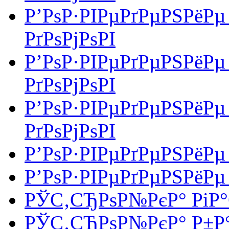
Р’РѕР·РІРµРґРµРЅРёР
РґРѕРјРѕРІ
Р’РѕР·РІРµРґРµРЅРёР
РґРѕРјРѕРІ
Р’РѕР·РІРµРґРµРЅРёР
РґРѕРјРѕРІ
Р’РѕР·РІРµРґРµРЅРёРµ
Р’РѕР·РІРµРґРµРЅРёРµ
РЎС‚СЂРѕР№РєР° РіР
РЎС‚СЂРѕР№РєР° Р±