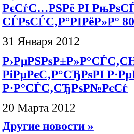
РєСѓС…РЅРё РІ РњРѕС
СЃРѕСЃС‚Р°РІРёР»Р° 80
31 Января 2012
Р›РµРЅРѕР±Р»Р°СЃС‚СЊ
РіРµРєС‚Р°СЂРѕРІ Р·Рµ
Р·Р°СЃС‚СЂРѕР№РєСѓ
20 Марта 2012
Другие новости »