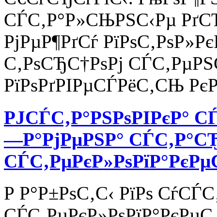
СЃС‚Р°Р»СЊРЅС‹Рµ РґСЋ
РјРµР¶РґСѓ РїРѕС‚РѕР»Р
С‚РѕСЂС†РѕРј СЃС‚РµРЅ
РїРѕРґРІРµСЃРёС‚СЊ Рє
РЈСЃС‚Р°РЅРѕРІРєР° СЃ
—Р°РјРµРЅР° СЃС‚Р°СЂ
СЃС‚РµРєР»РѕРїР°РєРµС
Р Р°Р±РѕС‚С‹ РїРѕ СѓСЃС
СЃС‚РµРєР»РѕРїР°РєРµС‚