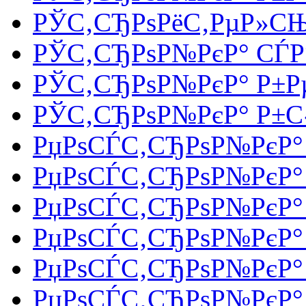
РЎС‚СЂРѕРёС‚РµР»СЊ
РЎС‚СЂРѕР№РєР° СЃР
РЎС‚СЂРѕР№РєР° Р±Р
РЎС‚СЂРѕР№РєР° Р±С‹
РџРѕСЃС‚СЂРѕР№РєР° 
РџРѕСЃС‚СЂРѕР№РєР° 
РџРѕСЃС‚СЂРѕР№РєР° 
РџРѕСЃС‚СЂРѕР№РєР° 
РџРѕСЃС‚СЂРѕР№РєР°
РџРѕСЃС‚СЂРѕР№РєР° 