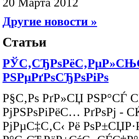
20 Марта 2012
Другие новости »
Статьи
РЎС‚СЂРѕРёС‚РµР»СЊСЃ
РЅРµРґРѕСЂРѕРіРѕ
Р§С‚Рѕ РґР»СЏ РЅР°СЃ С
РјРЅРѕРіРёС… РґРѕРј - 
РјРµС‡С‚С‹ Рё РѕР±СЏР