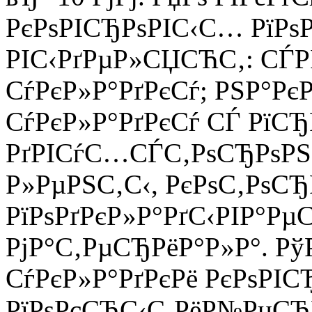
РєРѕРІСЂРѕРІС‹С… РїР
РІС‹РґРµР»СЏСЋС‚: СЃР
СѓРєР»Р°РґРєСѓ; РЅР°Рє
СѓРєР»Р°РґРєСѓ СЃ РїСЂ
РґРІСѓС…СЃС‚РѕСЂРѕРЅ
Р»РµРЅС‚С‹, РєРѕС‚РѕС
РїРѕРґРєР»Р°РґС‹РІР°Рµ
РјР°С‚РµСЂРёР°Р»Р°. Р
СѓРєР»Р°РґРєРё РєРѕРІ
РїРѕРєСЂС‹С‚РёР№РџСЂР