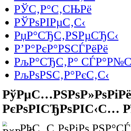
РЎС‚Р°С‚СЊРё
РЎРѕРІРµС‚С‹
РџР°СЂС‚РЅРµСЂС‹
Р’Р°РєР°РЅСЃРёРё
РљР°СЂС‚Р° СЃР°Р№С
РљРѕРЅС‚Р°РєС‚С‹
РўРµС…РЅРѕР»РѕРіРё
РєРѕРІСЂРѕРІС‹С… 
РћС‚ С‚РѕРіРѕ РЅР°С