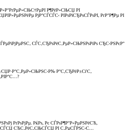
РІР»Р°РґРµР»СЊС†РµРІ Р¶РёР»СЊСЏ РІ
ЏРІР»РµРЅРёРµ РјР°СЃСЃС‹ РІРѕРїСЂРѕСЃРѕРІ, РґР°Р¶Рµ РІ
СЃРµРіРјРµРЅС‚ СЃС‚СЂРѕРёС‚РµР»СЊРЅРѕРіРѕ СЂС‹РЅРєР°
РѕР±СЏР·Р°С‚РµР»СЊРЅС‹Р№ Р°С‚СЂРёР±СѓС‚
‚РІР°С…?
РѕРј РґРѕРјРµ. РќРѕ, Рє СЃРѕР¶Р°Р»РµРЅРёСЋ,
ёС‚СЃСЏ СЋС‚РёС‚СЊСЃСЏ РІ С‚РµСЃРЅС‹С…