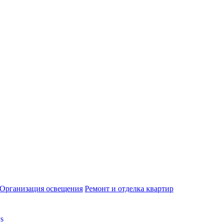
Организация освещения
Ремонт и отделка квартир
ѕ