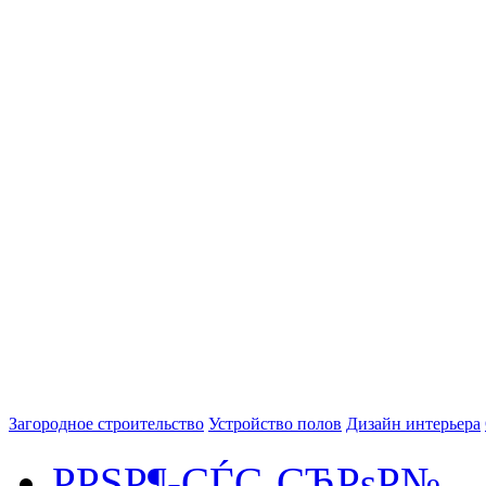
Загородное строительство
Устройство полов
Дизайн интерьера
РРЅР¶-СЃС‚СЂРѕР№