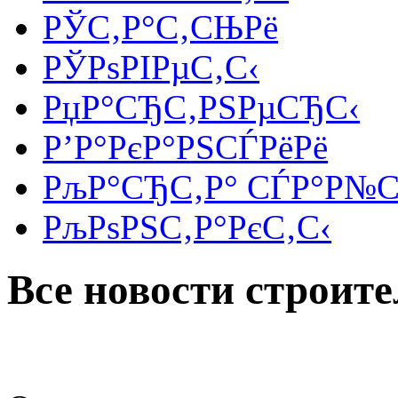
РЎС‚Р°С‚СЊРё
РЎРѕРІРµС‚С‹
РџР°СЂС‚РЅРµСЂС‹
Р’Р°РєР°РЅСЃРёРё
РљР°СЂС‚Р° СЃР°Р№С
РљРѕРЅС‚Р°РєС‚С‹
Все новости строите