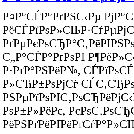
Р¤Р°СЃР°РґРЅС‹Рµ РјР°С
РёСЃРїРѕР»СЊР·СѓРµРјС
РґРµРєРѕСЂР°С‚РёРІРЅР
С„Р°СЃР°РґРѕРІ Р¶РёР»
Р·РґР°РЅРёР№, СЃРїРѕС
Р»СЋР±РѕРјСѓ СЃС‚СЂР
РЅРµРїРѕРІС‚РѕСЂРёРјС
РѕР±Р»РёРє, РєРѕС‚РѕС
РёРЅРґРёРІРёРґСѓР°Р»С