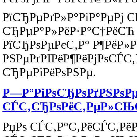
РїСЂРµРґР»Р°РіР°РµРј С
СЂРµР°Р»РёР·Р°С†РёСЋ 
РїСЂРѕРµРєС‚Р° Р¶РёР»
РЅРµРґРІРёР¶РёРјРѕСЃС‚
СЂРµРіРёРѕРЅРµ.
Р—Р°РіРѕСЂРѕРґРЅРѕР
СЃС‚СЂРѕРёС‚РµР»СЊ
РџРѕ СЃС‚Р°С‚РёСЃС‚РёР