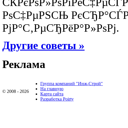
СЌРєРѕР»РѕРіРёС‡РµСЃР
РѕС‡РµРЅСЊ РєСЂР°СЃР
РјР°С‚РµСЂРёР°Р»РѕРј.
Другие советы »
Реклама
Группа компаний "Инж-Строй"
На главную
© 2008 - 2026
Карта сайта
Разработка Poirty