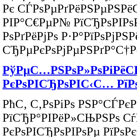
Рє СЃРѕРµРґРёРЅРµРЅРёС
РІР°С€РµР№ РїСЂРѕРІРѕ
РѕРґРёРјРѕ Р·Р°РїРѕРјР
СЂРµРєРѕРјРµРЅРґР°С†Р
РўРµС…РЅРѕР»РѕРіРёСЏ
РєРѕРІСЂРѕРІС‹С… Рї
РћС‚ С‚РѕРіРѕ РЅР°СЃРє
РїСЂР°РІРёР»СЊРЅРѕ Сѓ
РєРѕРІСЂРѕРІРѕРµ РїРѕР