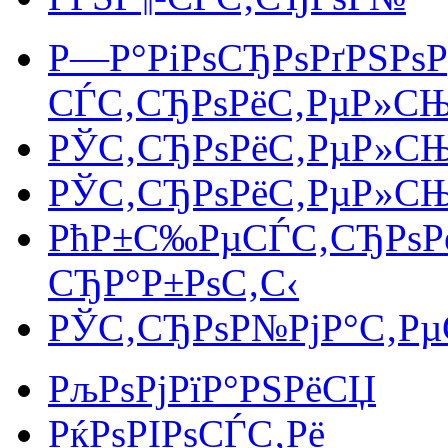
Р—Р°РіРѕСЂРѕРґРЅРѕ
СЃС‚СЂРѕРёС‚РµР»СЊ
РЎС‚СЂРѕРёС‚РµР»СЊС
РЎС‚СЂРѕРёС‚РµР»СЊ
РћР±С‰РµСЃС‚СЂРѕР
СЂР°Р±РѕС‚С‹
РЎС‚СЂРѕР№РјР°С‚Рµ
РљРѕРјРїР°РЅРёСЏ
РќРѕРІРѕСЃС‚Рё