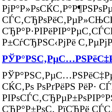
РјР°Р»РѕСЌС‚Р°Р¶РЅРѕР
СЃС‚СЂРѕРёС‚РµР»СЊСЃ
СЂР°Р·РІРёРІР°РµС‚СЃС
Р±СѓСЂРЅС‹РјРё С‚РµРјР
РЎР°РЅС‚РµС…РЅРёС‡Р
РЎР°РЅС‚РµС…РЅРёС‡Рµ
СЌС‚Рѕ РѕРґРёРЅ РёР· С
РІРѕСЃС‚СЂРµР±РѕРІР°Р
СЂР°Р±РѕС‚ РїСЂРё СЃ