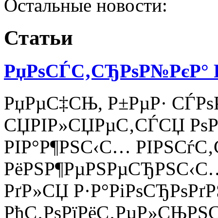
Остальные новости:
Статьи
РџРѕСЃС‚СЂРѕР№РєР° 
РџРµС‡СЊ, Р±РµР· СЃРѕ
СЏРІР»СЏРµС‚СЃСЏ РѕРґ
РІР°Р¶РЅС‹С… РІРЅСѓС
РёРЅР¶РµРЅРµСЂРЅС‹С
РґР»СЏ Р·Р°РіРѕСЂРѕРґРЅ
РћС‚РѕРїРёС‚РµР»СЊРЅС