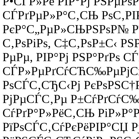
Р•СЃР»Рё РІР°Рј РЅРµРѕ
СЃРґРµР»Р°С‚СЊ РѕС‚РІ
РєР°С„РµР»СЊРЅРѕР№ Рї
С‚РѕРіРѕ, С‡С‚РѕР±С‹ Р
РµРµ, РІР°Рј РЅР°РґРѕ 
СЃР»РµРґСѓСЋС‰РµРјСѓ
РѕСЃС‚СЂС‹Рј РєРѕРЅС†Р
РјРµСЃС‚Рµ Р±СѓРґСѓС‰
СѓРґР°Р»РёС‚СЊ РіР»Р°
РїРѕСЃС‚СѓРєРёРІР°СЏ Рј