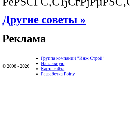
РёРЅСЃС‚СЂСѓРјРµРЅС‚С
Другие советы »
Реклама
Группа компаний "Инж-Строй"
На главную
© 2008 - 2026
Карта сайта
Разработка Poirty