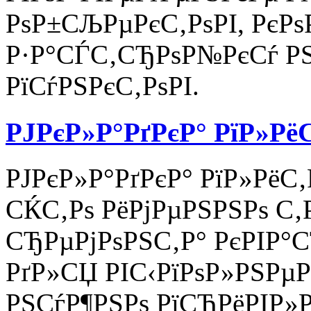
РѕР±СЉРµРєС‚РѕРІ, РєР
Р·Р°СЃС‚СЂРѕР№РєСѓ Р
РїСѓРЅРєС‚РѕРІ.
РЈРєР»Р°РґРєР° РїР»Рё
РЈРєР»Р°РґРєР° РїР»РёС‚
СЌС‚Рѕ РёРјРµРЅРЅРѕ С‚
СЂРµРјРѕРЅС‚Р° РєРІР°С
РґР»СЏ РІС‹РїРѕР»РЅРµР
РЅСѓР¶РЅРѕ РїСЂРёРІР»