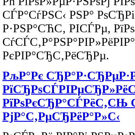
Рћ РїРѕР»РµР·РЅРѕРј РІ
СЃР°СѓРЅС‹ РЅР° РѕСЂРі
Р·РЅР°СЋС‚ РІСЃРµ, РїР
СѓСЃС‚Р°РЅР°РІР»РёРІР°
РєРІР°СЂС‚РёСЂРµ.
РљР°Рє СЂР°Р·СЂРµР·
РїСЂРѕСЃРІРµСЂР»РёС
РїРѕРєСЂР°СЃРёС‚СЊ 
РјР°С‚РµСЂРёР°Р»С‹