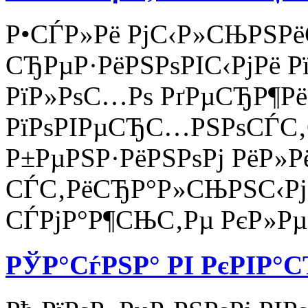
Р•СЃР»Рё РјС‹Р»СЊРЅРё
СЂРµР·РёРЅРѕРІС‹РјРё 
РїР»РѕС…Рѕ РґРµСЂР¶Рё
РїРѕРІРµСЂС…РЅРѕСЃС‚
Р±РµРЅР·РёРЅРѕРј РёР»Р
СЃС‚РёСЂР°Р»СЊРЅС‹Рј 
СЃРјР°Р¶СЊС‚Рµ РєР»Рµ
РЎР°СѓРЅР° РІ РєРІР°