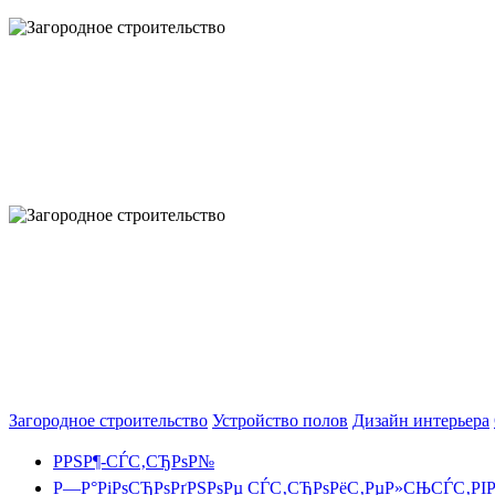
Загородное строительство
Устройство полов
Дизайн интерьера
РРЅР¶-СЃС‚СЂРѕР№
Р—Р°РіРѕСЂРѕРґРЅРѕРµ СЃС‚СЂРѕРёС‚РµР»СЊСЃС‚РІР