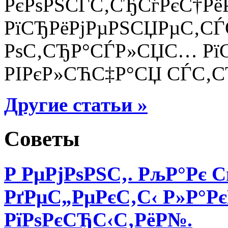
РєРѕРЅСЃС‚СЂСѓРєС†РёР
РїСЂРёРјРµРЅСЏРµС‚СЃС
РѕС‚СЂР°СЃР»СЏС… РїСЂ
РІРєР»СЋС‡Р°СЏ СЃС‚С
Другие статьи »
Советы
Р РµРјРѕРЅС‚. РљР°Рє
РґРµС„РµРєС‚С‹ Р»Р°
РїРѕРєСЂС‹С‚РёР№.