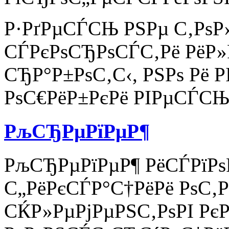
Р·РґРµСЃСЊ РЅРµ С‚РѕР
СЃРєРѕСЂРѕСЃС‚Рё РёР»
СЂР°Р±РѕС‚С‹, РЅРѕ Рё Р
РѕС€РёР±РєРё РІРµСЃСЊР
РљСЂРµРїРµР¶
РљСЂРµРїРµР¶ РёСЃРїР
С„РёРєСЃР°С†РёРё РѕС
СЌР»РµРјРµРЅС‚РѕРІ Рє