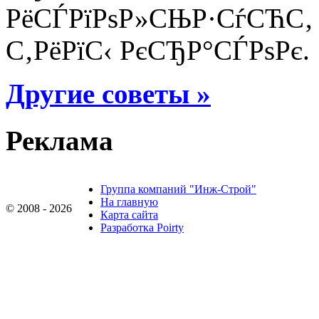
РёСЃРїРѕР»СЊР·СѓСЋС‚
С‚РёРїС‹ РєСЂР°СЃРѕРє.
Другие советы »
Реклама
Группа компаний "Инж-Строй"
На главную
© 2008 - 2026
Карта сайта
Разработка Poirty