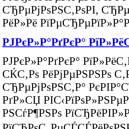
СЂРµРјРѕРЅС‚РѕРІ, СЂР
РёР»Рё РїРµСЂРµРїР»Р°
РЈРєР»Р°РґРєР° РїР»Рё
РЈРєР»Р°РґРєР° РїР»РёС‚
СЌС‚Рѕ РёРјРµРЅРЅРѕ С‚
СЂРµРјРѕРЅС‚Р° РєРІР°С
РґР»СЏ РІС‹РїРѕР»РЅРµР
РЅСѓР¶РЅРѕ РїСЂРёРІР»
РїСЂРѕС„РµСЃСЃРёРѕРЅР°