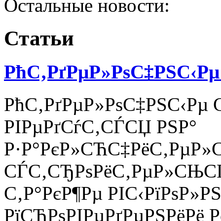
Остальные новости:
Статьи
РћС‚РґРµР»РѕС‡РЅС‹Рµ
РћС‚РґРµР»РѕС‡РЅС‹Рµ 
РІРµРґСѓС‚СЃСЏ РЅР°
Р·Р°РєР»СЋС‡РёС‚РµР»
СЃС‚СЂРѕРёС‚РµР»СЊСЃС
С‚Р°РєР¶Рµ РІС‹РїРѕР»
РїСЂРѕРІРµРґРµРЅРёРё 