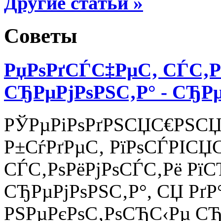
Другие статьи »
Советы
РџРѕРґСЃС‡РµС‚ СЃС‚Р
СЂРµРјРѕРЅС‚Р° - СЂР
РЎРµРіРѕРґРЅСЏС€РЅСЏ
Р±СѓРґРµС‚ РїРѕСЃРІСЏ
СЃС‚РѕРёРјРѕСЃС‚Рё Рї
СЂРµРјРѕРЅС‚Р°, СЏ РґР°
РЅРµРєРѕС‚РѕСЂС‹Рµ СЂ