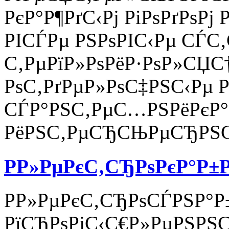
РєР°Р¶РґС‹Рј РіРѕРґРѕР
РІСЃРµ РЅРѕРІС‹Рµ СЃС
С‚РµРїР»РѕРёР·РѕР»СЏС
РѕС‚РґРµР»РѕС‡РЅС‹Рµ Р
СЃР°РЅС‚РµС…РЅРёРєР°
РёРЅС‚РµСЂСЊРµСЂРЅС
Р­Р»РµРєС‚СЂРѕРєР°Р
Р­Р»РµРєС‚СЂРѕСЃРЅР°Р
РїСЂРѕРјС‹С€Р»РµРЅРЅ