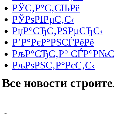
РЎС‚Р°С‚СЊРё
РЎРѕРІРµС‚С‹
РџР°СЂС‚РЅРµСЂС‹
Р’Р°РєР°РЅСЃРёРё
РљР°СЂС‚Р° СЃР°Р№С
РљРѕРЅС‚Р°РєС‚С‹
Все новости строите