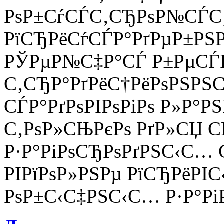
РѕР±СѓСЃС‚СЂРѕР№СЃС‚
РїСЂРёСѓСЃР°РґРµР±РЅР
РЎРµР№С‡Р°СЃ Р±РµСЃР
С‚СЂР°РґРёС†РёРѕРЅРЅС
СЃР°РґРѕРІРѕРіРѕ Р»Р°Р
С‚РѕР»СЊРєРѕ РґР»СЏ 
Р·Р°РіРѕСЂРѕРґРЅС‹С… С
РІРїРѕР»РЅРµ РїСЂРёРІ
РѕР±С‹С‡РЅС‹С… Р·Р°Рі