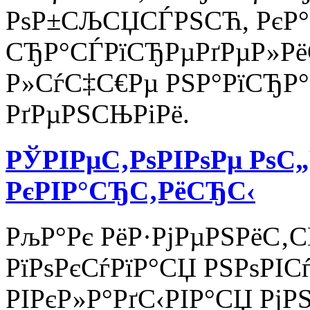
РѕР±СЉСЏСЃРЅСЋ, РєР°
СЂР°СЃРїСЂРµРґРµР»РёС
Р»СѓС‡С€Рµ РЅР°РїСЂР°
РґРµРЅСЊРіРё.
РЎРІРµС‚РѕРІРѕРµ РѕС
РєРІР°СЂС‚РёСЂС‹
РљР°Рє РёР·РјРµРЅРёС‚
РїРѕРєСѓРїР°СЏ РЅРѕРІ
РІРєР»Р°РґС‹РІР°СЏ РјРЅ