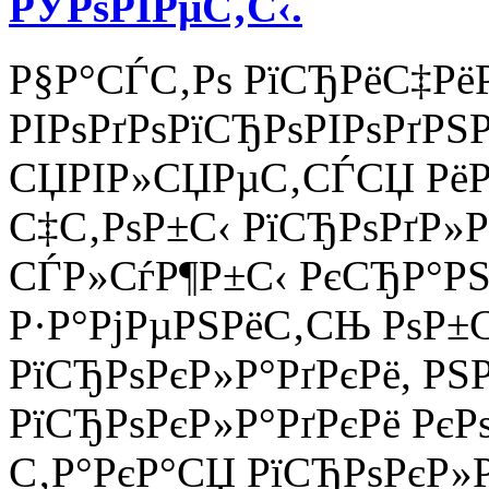
РЎРѕРІРµС‚С‹.
Р§Р°СЃС‚Рѕ РїСЂРёС‡Рё
РІРѕРґРѕРїСЂРѕРІРѕРґРЅ
СЏРІР»СЏРµС‚СЃСЏ РёР·
С‡С‚РѕР±С‹ РїСЂРѕРґР»
СЃР»СѓР¶Р±С‹ РєСЂР°РЅР
Р·Р°РјРµРЅРёС‚СЊ РѕР±
РїСЂРѕРєР»Р°РґРєРё, РЅ
РїСЂРѕРєР»Р°РґРєРё Рє
С‚Р°РєР°СЏ РїСЂРѕРєР»Р