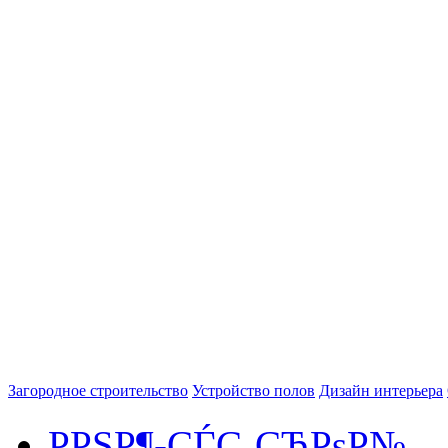
Загородное строительство
Устройство полов
Дизайн интерьера
РРЅР¶-СЃС‚СЂРѕР№