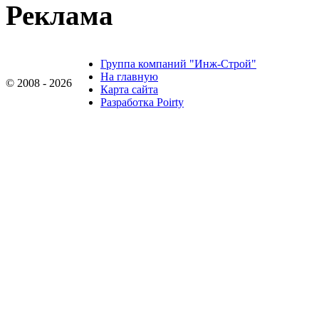
Реклама
Группа компаний "Инж-Строй"
На главную
© 2008 - 2026
Карта сайта
Разработка Poirty