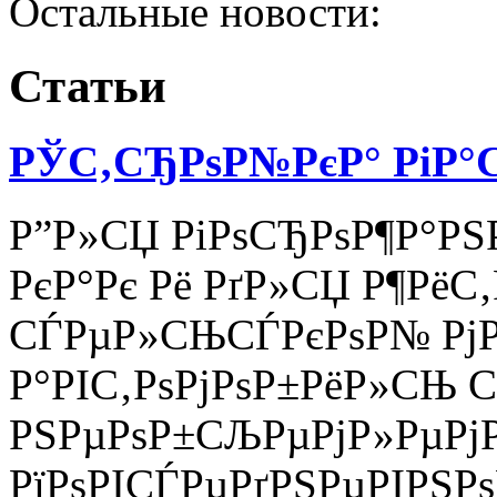
Остальные новости:
Статьи
РЎС‚СЂРѕР№РєР° РіР
Р”Р»СЏ РіРѕСЂРѕР¶Р°РЅР
РєР°Рє Рё РґР»СЏ Р¶РёС
СЃРµР»СЊСЃРєРѕР№ РјР
Р°РІС‚РѕРјРѕР±РёР»СЊ С
РЅРµРѕР±СЉРµРјР»РµР
РїРѕРІСЃРµРґРЅРµРІРЅРѕР