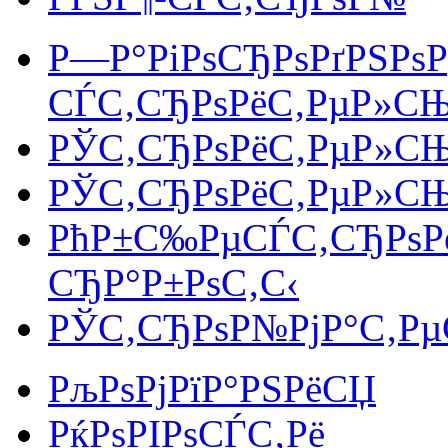
Р—Р°РіРѕСЂРѕРґРЅРѕ
СЃС‚СЂРѕРёС‚РµР»СЊ
РЎС‚СЂРѕРёС‚РµР»СЊС
РЎС‚СЂРѕРёС‚РµР»СЊ
РћР±С‰РµСЃС‚СЂРѕР
СЂР°Р±РѕС‚С‹
РЎС‚СЂРѕР№РјР°С‚Рµ
РљРѕРјРїР°РЅРёСЏ
РќРѕРІРѕСЃС‚Рё