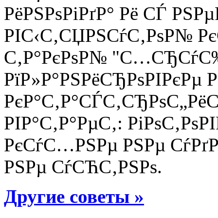
РёРЅРѕРіРґР° Рё СЃ РЅ
РІС‹С‚СЏРЅСѓС‚РѕР№ Р
С‚Р°РєРѕР№ "С…СЂСѓС
РїР»Р°РЅРёСЂРѕРІРєРµ 
РєР°С‚Р°СЃС‚СЂРѕС„Рё
РІР°С‚Р°РµС‚: РіРѕС‚РѕР
РєСѓС…РЅРµ РЅРµ СѓРґР
РЅРµ СѓСЋС‚РЅРѕ.
Другие советы »