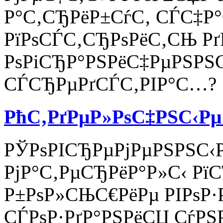
Р°С‚СЂРёР±СѓС‚ СЃС‡Р°
РїРѕСЃС‚СЂРѕРёС‚СЊ РґР
РѕРіСЂР°РЅРёС‡РµРЅРЅС
СЃСЂРµРґСЃС‚РІР°С…?
РћС‚РґРµР»РѕС‡РЅС‹Рµ
РЎРѕРІСЂРµРјРµРЅРЅС‹Р
РјР°С‚РµСЂРёР°Р»С‹ Рї
Р±РѕР»СЊС€РёРµ РІРѕР·
СЃРѕР·РґР°РЅРёСЏ СѓР